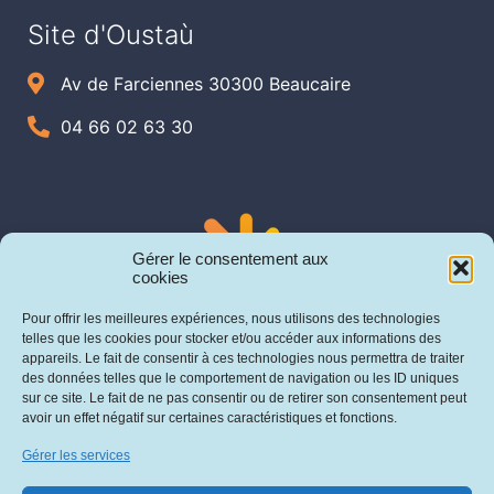
Site d'Oustaù
Av de Farciennes 30300 Beaucaire
04 66 02 63 30
Gérer le consentement aux
cookies
Pour offrir les meilleures expériences, nous utilisons des technologies
telles que les cookies pour stocker et/ou accéder aux informations des
appareils. Le fait de consentir à ces technologies nous permettra de traiter
des données telles que le comportement de navigation ou les ID uniques
sur ce site. Le fait de ne pas consentir ou de retirer son consentement peut
avoir un effet négatif sur certaines caractéristiques et fonctions.
Gérer les services
Mentions légales
Cookies
Politique de confidentialité